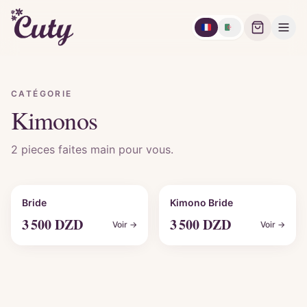
🇫🇷
🇩🇿
CATÉGORIE
Kimonos
2
pieces faites main pour vous.
Personnalisable
Personnalisable
Bride
Kimono Bride
3 500
DZD
3 500
DZD
Voir →
Voir →