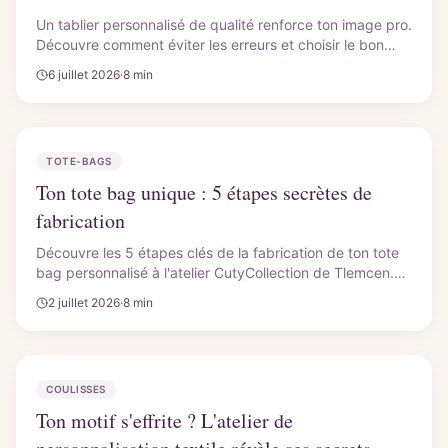
Un tablier personnalisé de qualité renforce ton image pro.
Découvre comment éviter les erreurs et choisir le bon
tablier pour ta cuisine ou ton artisanat avec
6 juillet 2026
·
8 min
CutyCollection.
TOTE-BAGS
Ton tote bag unique : 5 étapes secrètes de
fabrication
Découvre les 5 étapes clés de la fabrication de ton tote
bag personnalisé à l'atelier CutyCollection de Tlemcen.
Qualité durable, fait main, livrée partout en Algérie.
2 juillet 2026
·
8 min
Commande le tien !
COULISSES
Ton motif s'effrite ? L'atelier de