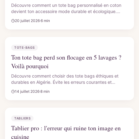
Découvre comment un tote bag personnalisé en coton
devient ton accessoire mode durable et écologique.
Flocage flex ou DTF, à Tlemcen, on crée le sac qui te
20 juillet 2026
·
6 min
ressemble. Commande ton tote bag personnalisé coton
chez CutyCollection.
TOTE-BAGS
Ton tote bag perd son flocage en 5 lavages ?
Voilà pourquoi
Découvre comment choisir des tote bags éthiques et
durables en Algérie. Évite les erreurs courantes et
soutiens l'artisanat local avec CutyCollection. Guide
14 juillet 2026
·
8 min
complet pour un mode de vie éco-responsable.
TABLIERS
Tablier pro : l'erreur qui ruine ton image en
cuisine