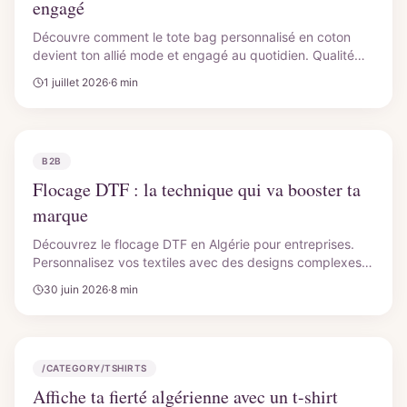
engagé
Découvre comment le tote bag personnalisé en coton
devient ton allié mode et engagé au quotidien. Qualité
CutyCollection, flocage durable. Commande le tien !
1 juillet 2026
·
6 min
B2B
Flocage DTF : la technique qui va booster ta
marque
Découvrez le flocage DTF en Algérie pour entreprises.
Personnalisez vos textiles avec des designs complexes,
des couleurs éclatantes et une durabilité accrue. Boostez
30 juin 2026
·
8 min
votre marque avec CutyCollection.
/CATEGORY/TSHIRTS
Affiche ta fierté algérienne avec un t-shirt