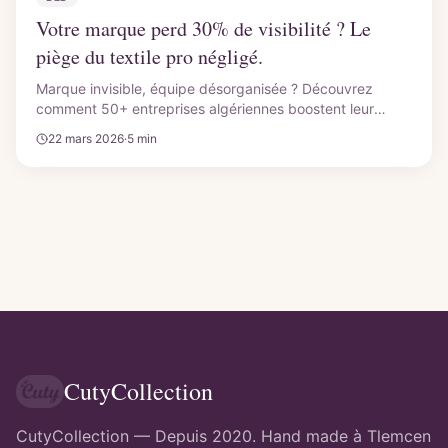
Votre marque perd 30% de visibilité ? Le
piège du textile pro négligé.
Marque invisible, équipe désorganisée ? Découvrez
comment 50+ entreprises algériennes boostent leur
image avec un textile pro qui dure 2 ans et parle pour
22 mars 2026
·
5 min
elles.
CutyCollection
CutyCollection — Depuis 2020. Hand made à Tlemcen