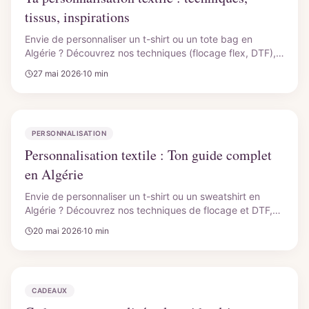
tissus, inspirations
Envie de personnaliser un t-shirt ou un tote bag en
Algérie ? Découvrez nos techniques (flocage flex, DTF),
les meilleurs tissus et des inspirations uniques pour vos
27 mai 2026
·
10 min
créations avec CutyCollection à Tlemcen. Qualité
garantie.
PERSONNALISATION
Personnalisation textile : Ton guide complet
en Algérie
Envie de personnaliser un t-shirt ou un sweatshirt en
Algérie ? Découvrez nos techniques de flocage et DTF,
les meilleurs tissus, et trouvez l'inspiration pour vos
20 mai 2026
·
10 min
projets uniques chez CutyCollection à Tlemcen.
CADEAUX