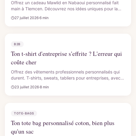
Offrez un cadeau Mawlid en Nabaoui personnalisé fait
main à Tlemcen. Découvrez nos idées uniques pour la
famille algérienne. Livraison rapide. CutyCollection.
27 juillet 2026
·
6 min
B2B
Ton t-shirt d'entreprise s'effrite ? L'erreur qui
coûte cher
Offrez des vêtements professionnels personnalisés qui
durent. T-shirts, sweats, tabliers pour entreprises, avec
flocage flex ou DTF. Devis rapide pour votre PME.
23 juillet 2026
·
8 min
TOTE-BAGS
Ton tote bag personnalisé coton, bien plus
qu'un sac