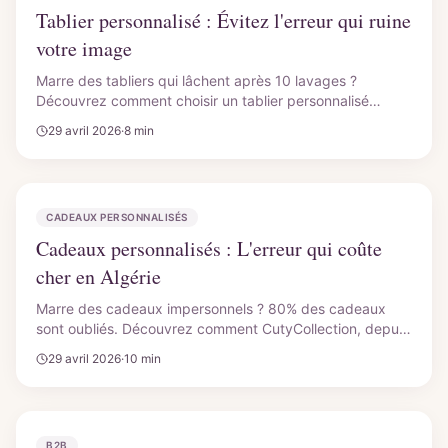
Tablier personnalisé : Évitez l'erreur qui ruine
votre image
Marre des tabliers qui lâchent après 10 lavages ?
Découvrez comment choisir un tablier personnalisé
durable et stylé en Algérie. Protégez votre image, pas
29 avril 2026
·
8 min
seulement vos vêtements.
CADEAUX PERSONNALISÉS
Cadeaux personnalisés : L'erreur qui coûte
cher en Algérie
Marre des cadeaux impersonnels ? 80% des cadeaux
sont oubliés. Découvrez comment CutyCollection, depuis
2020, transforme un simple textile en souvenir durable et
29 avril 2026
·
10 min
unique. Évitez l'erreur coûteuse !
B2B