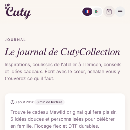
🇫🇷
🇩🇿
JOURNAL
Le journal de CutyCollection
cadeaux
Inspirations, coulisses de l'atelier à Tlemcen, conseils
et idées cadeaux. Écrit avec le cœur, nchalah vous y
Ton cadeau Mawlid original : 5 idées
trouverez ce qu'il faut.
qui touchent le cœur
3 août 2026
8 min
de lecture
Trouve le cadeau Mawlid original qui fera plaisir.
5 idées douces et personnalisées pour célébrer
en famille. Flocage flex et DTF durables.