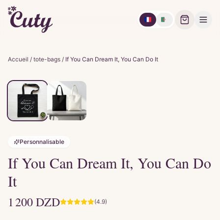
🇫🇷
🇩🇿
Accueil
/
tote-bags
/
If You Can Dream It, You Can Do It
Personnalisable
If You Can Dream It, You Can Do
It
1 200
DZD
(4.9)