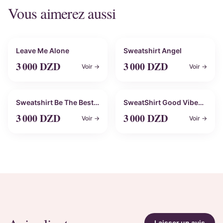
Vous aimerez aussi
Personnalisable
Personnalisable
Leave Me Alone
Sweatshirt Angel
3 000
DZD
3 000
DZD
Voir →
Voir →
Personnalisable
Personnalisable
Sweatshirt Be The Best
SweatShirt Good Vibes
Version Of You
Only
3 000
DZD
3 000
DZD
Voir →
Voir →
Laisser un avis