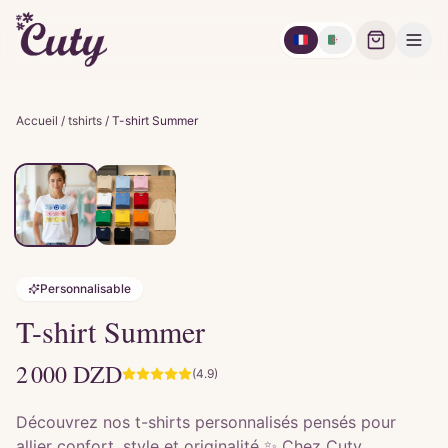
🇫🇷
🇩🇿
Accueil
/
tshirts
/
T-shirt Summer
Personnalisable
T-shirt Summer
2 000
DZD
(4.9)
Découvrez nos t-shirts personnalisés pensés pour
allier confort, style et originalité ✨ Chez Cuty