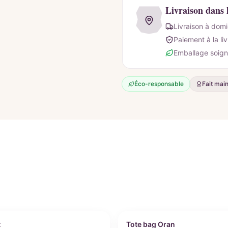
Livraison dans 
Livraison à domi
Paiement à la li
Emballage soign
Éco-responsable
Fait mai
nnalisable
Personnalisable
t
Tote bag Oran