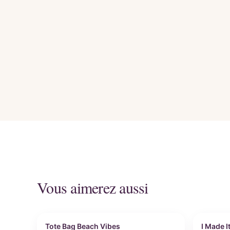
Vous aimerez aussi
Personnalisable
Perso
Tote Bag Beach Vibes
I Made I