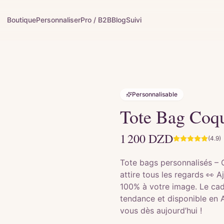
Boutique
Personnaliser
Pro / B2B
Blog
Suivi
Personnalisable
Tote Bag Coqu
1 200
DZD
(4.9)
Tote bags personnalisés – 
attire tous les regards 👀 
100% à votre image. Le cadea
tendance et disponible en 
vous dès aujourd’hui !