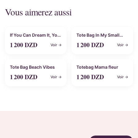
Vous aimerez aussi
Personnalisable
Personnalisable
If You Can Dream It, You
Tote Bag In My Small
Can Do It
Business Era
1 200
DZD
1 200
DZD
Voir →
Voir →
Personnalisable
Personnalisable
Tote Bag Beach Vibes
Totebag Mama fleur
1 200
DZD
1 200
DZD
Voir →
Voir →