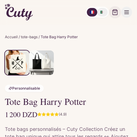
🇫🇷
🇩🇿
Accueil
/
tote-bags
/
Tote Bag Harry Potter
Personnalisable
Tote Bag Harry Potter
1 200
DZD
(4.9)
Tote bags personnalisés – Cuty Collection Créez un
tote bag unique qui attire tous les regards 👀 Ajoutez