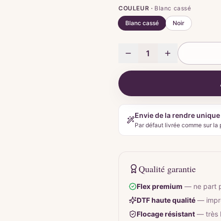
COULEUR ·
Blanc cassé
Blanc cassé
Noir
1
Envie de la rendre unique
Par défaut livrée comme sur la 
Qualité garantie
Flex premium
—
ne part 
DTF haute qualité
—
impr
Flocage résistant
—
très