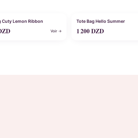
nnalisable
Personnalisable
g Cuty Lemon Ribbon
Tote Bag Hello Summer
DZD
1 200
DZD
Voir →