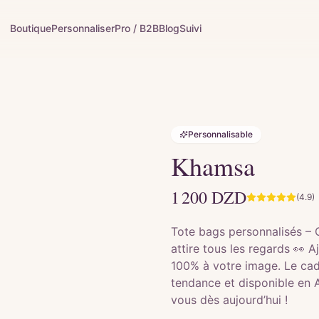
Boutique
Personnaliser
Pro / B2B
Blog
Suivi
Personnalisable
Khamsa
1 200
DZD
(4.9)
Tote bags personnalisés – 
attire tous les regards 👀 
100% à votre image. Le cadea
tendance et disponible en 
vous dès aujourd’hui !