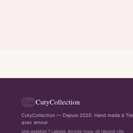
CutyCollection
CutyCollection — Depuis 2020. Hand made à Tl
avec amour.
Une question ? Labess, écrivez-nous, on répond vite.