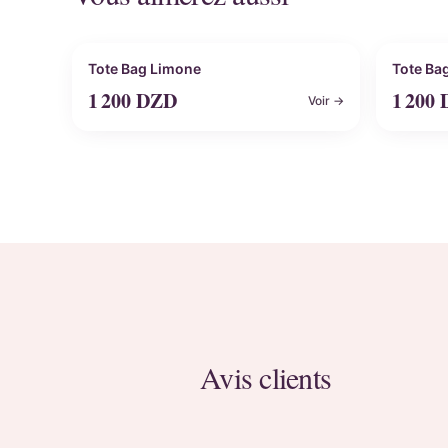
Personnalisable
Perso
Tote Bag Limone
Tote Ba
1 200
DZD
1 200
Voir →
Avis clients