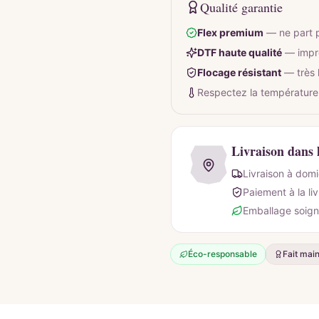
Qualité garantie
Flex premium
—
ne part 
DTF haute qualité
—
impr
Flocage résistant
—
très
Respectez la température
Livraison dans 
Livraison à domi
Paiement à la li
Emballage soign
Éco-responsable
Fait mai