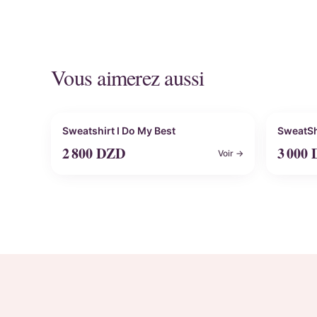
Vous aimerez aussi
Personnalisable
Perso
Sweatshirt I Do My Best
SweatSh
2 800
DZD
3 000
Voir →