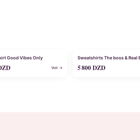
nnalisable
Personnalisable
irt Good Vibes Only
Sweatshirts The boss & Real
DZD
5 800
DZD
Voir →