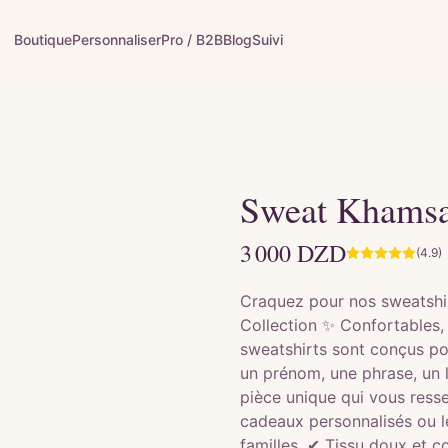
Boutique
Personnaliser
Pro / B2B
Blog
Suivi
Sweat Khams
3 000
DZD
(4.9)
Craquez pour nos sweatshi
Collection ✨ Confortables, 
sweatshirts sont conçus pour
un prénom, une phrase, un 
pièce unique qui vous resse
cadeaux personnalisés ou l
familles. ✔ Tissu doux et 