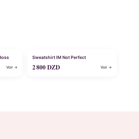
Personnalisable
 Boss
Sweatshirt IM Not Perfect
2 800
DZD
Voir →
Voir →