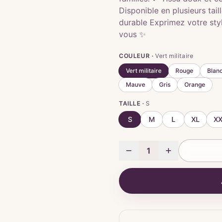
Disponible en plusieurs tai
durable Exprimez votre sty
vous ✨
COULEUR ·
Vert militaire
Vert militaire
Rouge
Blan
Mauve
Gris
Orange
TAILLE ·
S
S
M
L
XL
X
1