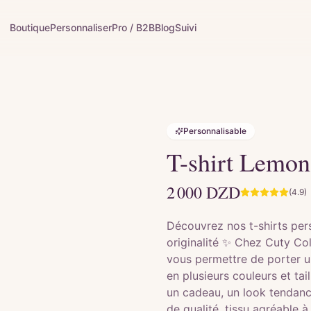
Boutique
Personnaliser
Pro / B2B
Blog
Suivi
Personnalisable
T-shirt Lemon
2 000
DZD
(4.9)
Découvrez nos t-shirts pers
originalité ✨ Chez Cuty Co
vous permettre de porter u
en plusieurs couleurs et tai
un cadeau, un look tendanc
de qualité, tissu agréable 