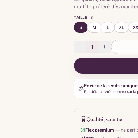
modèle préféré dès mainte
TAILLE ·
S
S
M
L
XL
X
1
Envie de la rendre unique
Par défaut livrée comme sur la 
Qualité garantie
Flex premium
—
ne part 