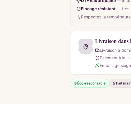
DTF haute qualité
—
impr
Flocage résistant
—
très
Respectez la température
Livraison dans 
Livraison à domi
Paiement à la li
Emballage soign
Éco-responsable
Fait mai