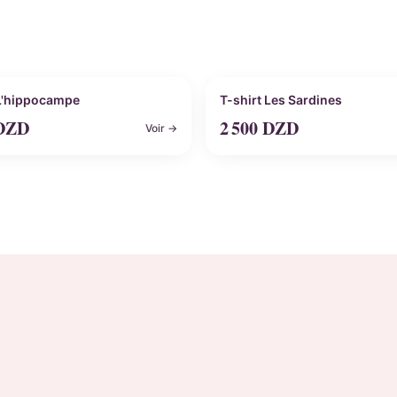
nnalisable
Personnalisable
 L'hippocampe
T-shirt Les Sardines
DZD
2 500
DZD
Voir →