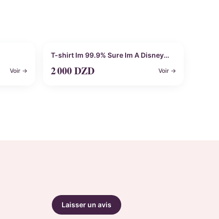
Personnalisable
T-shirt Im 99.9% Sure Im A Disney
Princess
2 000
DZD
Voir →
Voir →
Laisser un avis